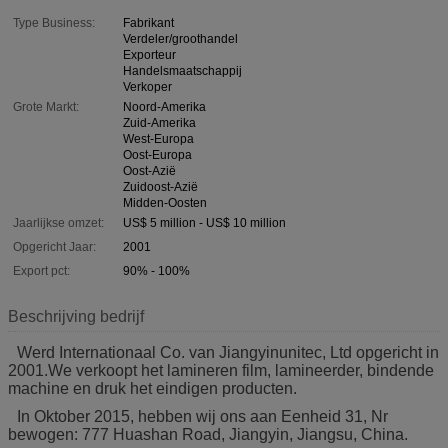
Type Business:
Fabrikant
Verdeler/groothandel
Exporteur
Handelsmaatschappij
Verkoper
Grote Markt:
Noord-Amerika
Zuid-Amerika
West-Europa
Oost-Europa
Oost-Azië
Zuidoost-Azië
Midden-Oosten
Jaarlijkse omzet:
US$ 5 million - US$ 10 million
Opgericht Jaar:
2001
Export pct:
90% - 100%
Beschrijving bedrijf
Werd Internationaal Co. van Jiangyinunitec, Ltd opgericht in
2001.We verkoopt het lamineren film, lamineerder, bindende
machine en druk het eindigen producten.
In Oktober 2015, hebben wij ons aan Eenheid 31, Nr
bewogen: 777 Huashan Road, Jiangyin, Jiangsu, China.