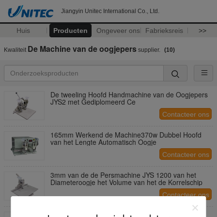
Jiangyin Unitec International Co., Ltd.
Huis
Producten
Ongeveer ons
Fabrieksreis
>>
De Machine van de oogjepers
Kwaliteit
supplier.
(10)
De tweeling Hoofd Handmachine van de Oogjepers
JYS2 met Gediplomeerd Ce
Contacteer ons
165mm Werkend de Machine370w Dubbel Hoofd
van het Lengte Automatisch Oogje
Contacteer ons
3mm van de de Persmachine JYS 1200 van het
Diameteroogje het Volume van het de Korrelschip
Contacteer ons
Één het Oogjemachine 12mm van de Handvat