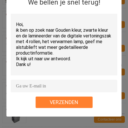
We bellen je snel terug!
Contacteer ons
De rol + telegrafeert 3/1 Elektrische Bindende
Machine van CW2019 met Ce-Certificaat
Contacteer ons
De semi Automatische Verwisselbare Machine van
het Matrijzenponsen met Autouitwerping in een
Document Dienblad
Contacteer ons
Automatische Perfecte Elektrische Bindende
Machine, Document Bindend Materiaal S60CA4/A3
Contacteer ons
40 bladen/Min Elektrisch Document die Machine
vouw-335 met Gediplomeerd Ce vouwen
Contacteer ons
VERZENDEN
0.6mm/1.2mm /1.4mm Document Elektrische
Vouwende Machine met 5 Duim Touch screen vouw-
5335
Contacteer ons