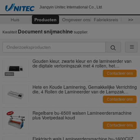
Jiangyin Unitec International Co., Ltd.
Huis
Producten
Ongeveer ons
Fabrieksreis
>>
Document snijmachine
Kwaliteit
supplier.
Gouden kleur, zwarte kleur en de lamineerder van
de digitale vertoningszak met 4 rollen, het
verwarmen lamp
Contacteer ons
Hete en Koude Laminering, Gemakkelijke Verrichting
die, 4 Rollen de Lamineerder van de Lampzak
verwarmt
Contacteer ons
Regelbare bu-650II walsen Lamineerdersmachine
plus Voetpedaal koud
Contacteer ons
Elektrisch wals Lamineerdersmachine bu-1600CIIZ