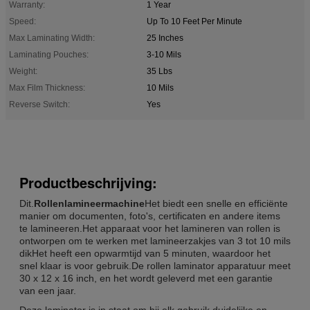
Warranty:
1 Year
Speed:
Up To 10 Feet Per Minute
Max Laminating Width:
25 Inches
Laminating Pouches:
3-10 Mils
Weight:
35 Lbs
Max Film Thickness:
10 Mils
Reverse Switch:
Yes
Productbeschrijving:
Dit.
Rollenlamineermachine
Het biedt een snelle en efficiënte
manier om documenten, foto's, certificaten en andere items
te lamineeren.Het apparaat voor het lamineren van rollen is
ontworpen om te werken met lamineerzakjes van 3 tot 10 mils
dikHet heeft een opwarmtijd van 5 minuten, waardoor het
snel klaar is voor gebruik.De rollen laminator apparatuur meet
30 x 12 x 16 inch, en het wordt geleverd met een garantie
van een jaar.
Deze laminator is in staat om bij elk gebruik duidelijke en