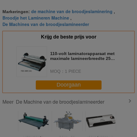
de machine van de broodjeslaminering
Markeringen:
,
Broodje het Lamineren Machine
,
De Machines van de broodjeslamineerder
Krijg de beste prijs voor
110-volt laminatorapparaat met
maximale lamineerbreedte 25
inch
MOQ：
1 PIECE
Doorgaan
De Machine van de broodjeslamineerder
Meer
Afzonderlijk
Semi - de
400W plastic A4-
3.54Kg