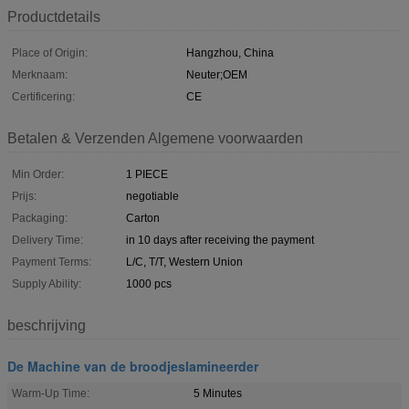
Productdetails
Place of Origin:
Hangzhou, China
Merknaam:
Neuter;OEM
Certificering:
CE
Betalen & Verzenden Algemene voorwaarden
Min Order:
1 PIECE
Prijs:
negotiable
Packaging:
Carton
Delivery Time:
in 10 days after receiving the payment
Payment Terms:
L/C, T/T, Western Union
Supply Ability:
1000 pcs
beschrijving
De Machine van de broodjeslamineerder
Warm-Up Time:
5 Minutes