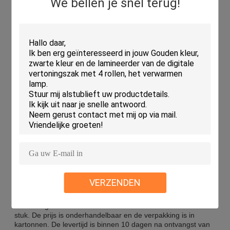
We bellen je snel terug!
Toepassingen:
De rollenlamineermachine van het merk Neuter met OEM-
service is ideaal voor een breed scala aan
lamineertoepassingen.en kan worden besteld in een minimale
hoeveelheid van 1 stuk. De prijs is onderhandelbaar en de
verpakking is in karton. De levertijd is binnen 10 dagen na
ontvangst van de betaling. De betalingsvoorwaarden zijn L /
C, T / T en Western Union.De leveringscapaciteit is tot 1000
stuksDe machine heeft een afmeting van 30 x 12 x 16 inch,
en het vermogen is 110 volt. Het heeft een automatisch
uitschakelsysteem en een opwarmingstijd van 5 minuten.
Bovendien heeft het een montagevermogen.
Aanpassing:
Rollenlamineermachine
VERZENDEN
Onze
Rollenlamineermachine
Deze machine is gemaakt door
Neuter en is verkrijgbaar met OEM.Het is CE-gecertificeerd
en wordt geleverd met een minimale bestelhoeveelheid van 1
stuk. De prijs is onderhandelbaar en de verpakking is in
kartonnen. De levertijd is binnen 10 dagen na ontvangst van