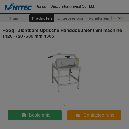
Jiangyin Unitec International Co., Ltd.
Huis
Producten
Ongeveer ons
Fabrieksreis
>>
Hoog - Zichtbare Optische Handdocument Snijmachine
1120×720×680 mm 4305
Beste prijs
Contacteer ons