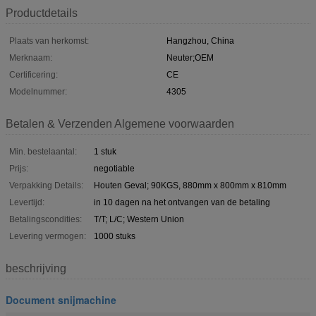
Productdetails
Plaats van herkomst:
Hangzhou, China
Merknaam:
Neuter;OEM
Certificering:
CE
Modelnummer:
4305
Betalen & Verzenden Algemene voorwaarden
Min. bestelaantal:
1 stuk
Prijs:
negotiable
Verpakking Details:
Houten Geval; 90KGS, 880mm x 800mm x 810mm
Levertijd:
in 10 dagen na het ontvangen van de betaling
Betalingscondities:
T/T; L/C; Western Union
Levering vermogen:
1000 stuks
beschrijving
Document snijmachine