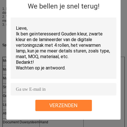
We bellen je snel terug!
1. Het geneigde bladknipsel patenteerde technologie: Om het even welk
document kan gemakkelijk met geneigd bladontwerp worden gesneden.
2. Veilig wachtontwerp: Het maken volgens Ce-norm aan waarborgveiligheid
met voor & achter plastic dekkings beschermend ontwerp.
3. Optische scherpe lijn: Het aangeven van hoog-zichtbare lijn.
Specificaties:
Model
4305
Max. Scherpe Hoogte
50mm
Max. Scherpe Lengte
430mm
Smalle Besnoeiing
30mm
Gewicht
75.0kgs
VERZENDEN
Lijstdiepte
430mm
Afmeting (HxWxD)
770x680x1120mm
Document Duwsysteem
Hand