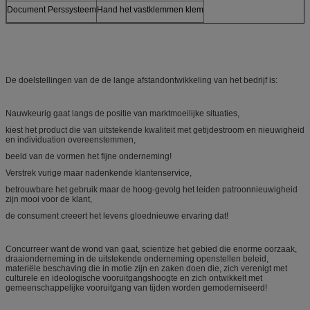
Document Perssysteem
Hand het vastklemmen klem
De doelstellingen van de de lange afstandontwikkeling van het bedrijf is:
Nauwkeurig gaat langs de positie van marktmoeilijke situaties,
kiest het product die van uitstekende kwaliteit met getijdestroom en nieuwigheid
en individuation overeenstemmen,
beeld van de vormen het fijne onderneming!
Verstrek vurige maar nadenkende klantenservice,
betrouwbare het gebruik maar de hoog-gevolg het leiden patroonnieuwigheid
zijn mooi voor de klant,
de consument creeert het levens gloednieuwe ervaring dat!
Concurreer want de wond van gaat, scientize het gebied die enorme oorzaak,
draaionderneming in de uitstekende onderneming openstellen beleid,
materiële beschaving die in motie zijn en zaken doen die, zich verenigt met
culturele en ideologische vooruitgangshoogte en zich ontwikkelt met
gemeenschappelijke vooruitgang van tijden worden gemoderniseerd!