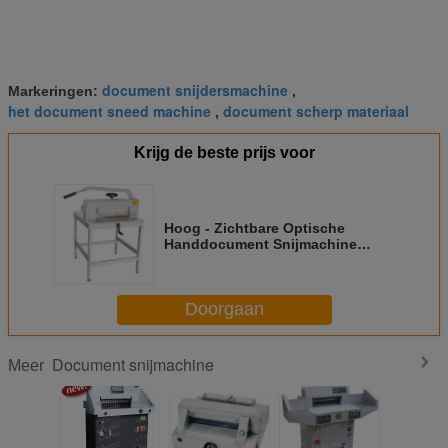
document snijdersmachine
Markeringen:
,
het document sneed machine
document scherp materiaal
,
Krijg de beste prijs voor
Hoog - Zichtbare Optische
Handdocument Snijmachine
1120×720×680 mm 4305
Doorgaan
Document snijmachine
Meer