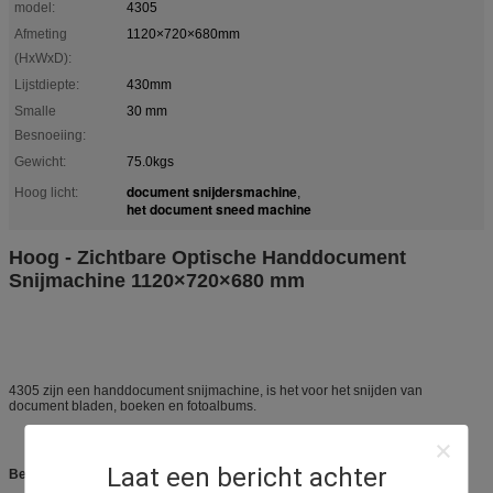
model:
4305
Afmeting
1120×720×680mm
(HxWxD):
Lijstdiepte:
430mm
Smalle
30 mm
Besnoeiing:
Gewicht:
75.0kgs
document snijdersmachine
Hoog licht:
,
het document sneed machine
Hoog - Zichtbare Optische Handdocument
Snijmachine 1120×720×680 mm
4305 zijn een handdocument snijmachine, is het voor het snijden van
document bladen, boeken en fotoalbums.
Laat een bericht achter
Beschrijving: