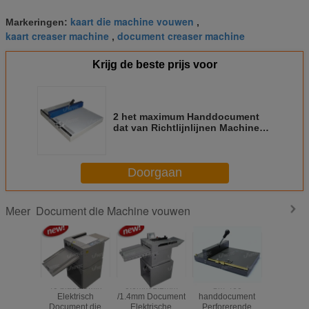
kaart die machine vouwen
Markeringen:
,
kaart creaser machine
document creaser machine
,
Krijg de beste prijs voor
2 het maximum Handdocument
dat van Richtlijnlijnen Machine
13.0Kgs DC460 vouwt
Doorgaan
Document die Machine vouwen
Meer
40 bladen/Min
0.6mm/1.2mm
Sm-460
LCD Co
Elektrisch
/1.4mm Document
handdocument
stelde D
Document die
Elektrische
Perforerende
Docume