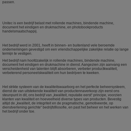
passen.
Unitec is een bedrijf belast met rollende machines, bindende machine,
document het eindigen en drukmachine, en photobookproducts
handelsmaatschappij.
Het bedrijf werd in 2001, heeft in binnen- en buitenland vele beroemde
ondernemingen gevestigd om een vriendschappelijke zakelijke relatie op lange
termijn te vestigen.
Het bedrijf nam hoofdzakelijk in rollende machines, bindende machine,
document het eindigen en drukmachine in dienst. Aangezien zijn aanvang een
verscheidenheid van talenten blijft absorberen, verbeter productkwaliteit,
verbeterend personeelskwaliteit om hun bedrijven te kweken.
Het strikte systeem van de kwaliteitswaarborg en het perfecte beheersysteem,
dienst de van uitstekende kwaliteit van productennaverkoop zijn eerst ons
steunpunt in dit, ons bedrijf van „kwaliteit, reputatie eerst“ principe, voorzien
klanten van kwaliteit en hoeveelheid diverse types van producten. Bevestig
altijd de „kwaliteit, de integriteit en de pragmatische, gemotiveerde, op
dienstverlening gerichte“ bedrijfsfilosofie, en past het beheer en het werken van
het bedrijf onder toe.