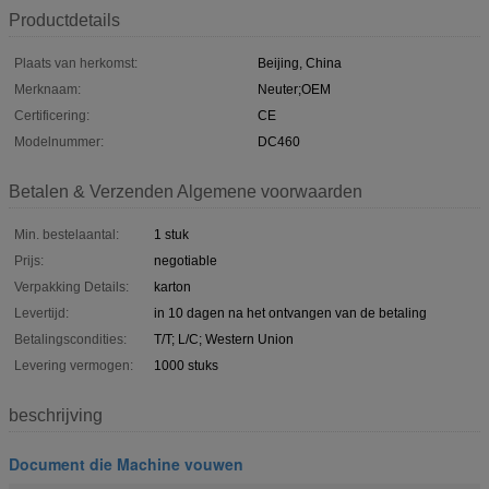
Productdetails
Plaats van herkomst:
Beijing, China
Merknaam:
Neuter;OEM
Certificering:
CE
Modelnummer:
DC460
Betalen & Verzenden Algemene voorwaarden
Min. bestelaantal:
1 stuk
Prijs:
negotiable
Verpakking Details:
karton
Levertijd:
in 10 dagen na het ontvangen van de betaling
Betalingscondities:
T/T; L/C; Western Union
Levering vermogen:
1000 stuks
beschrijving
Document die Machine vouwen