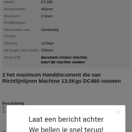
model:
DC460
Vouwbreedte:
460mm
Maximum
2 lijnen
Richtlijnlijnen:
Het vouwen van
Handmatig
Functie:
Gewicht:
13.0kgs
De lengte van richtlijn:
330mm
document creaser machine
Hoog licht:
,
kaart die machine vouwen
2 het maximum Handdocument die van
Richtlijnlijnen Machine 13.0Kgs DC460 vouwen
Beschrijving:
1. Gemakkelijke aanpassing van voor, achter & hoekige document gidsen;
2. Eenvoudige handdieaanpassing wordt vereist om codes te veranderen.
Laat een bericht achter
We bellen je snel terug!