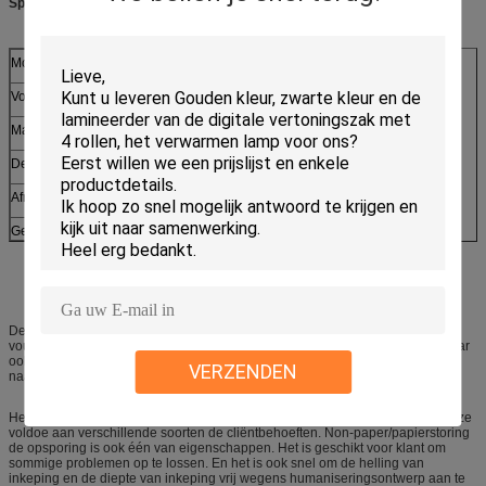
Specificaties:
Model
DC460
Vouwbreedte
460mm
Maximum Richtlijnlijnen
2 lijnen
De lengte van richtlijn
330mm
Afmetingen
600X500X180mm
Gewicht
13.0kgs
De Cresingsmachine kan duidelijke lijnen op vele soorten documenten
vouwen. Niet alleen met een laag bedekt kunstdocument, taai document, maar
ook fotokopiedocument. Het kan paragrafen voor pocketboeken, dossiers,
VERZENDEN
naamkaarten, foto's, uitnodigingen, enz. vouwen.
Het vouwen van machine heeft de functie van tweetalige vertoning. Meerkeuze
voldoe aan verschillende soorten de cliëntbehoeften. Non-paper/papierstoring
de opsporing is ook één van eigenschappen. Het is geschikt voor klant om
sommige problemen op te lossen. En het is ook snel om de helling van
inkeping en de diepte van inkeping vrij wegens humaniseringsontwerp aan te