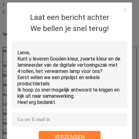
1. Gemakkelijke verrichting
2. Goede vooruitzichten
Laat een bericht achter
We bellen je snel terug!
Specificaties:
Model
BR-817B
Scherpe grootte
3.0 x 40mm
Bakvolume
34L
Motoromgekeerde
JA
Kan verscheuren
CDs/DVDs, creditcards
LEIDEN Licht
ja
Geluidsniveau bij capaciteit
58DB
Netto Gewicht
16.3KG
Demension (LxWxH)
630x440x290mm
VERZENDEN