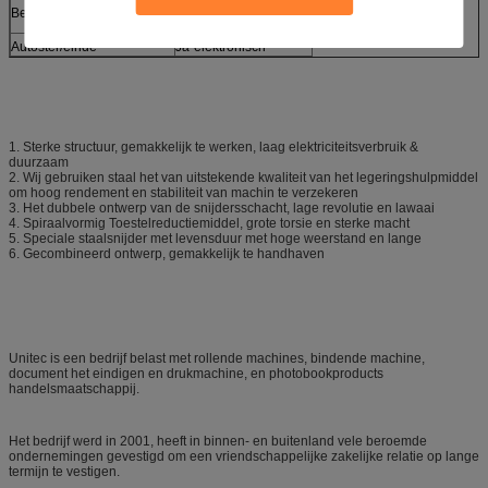
Bevers
ja
Autoster/einde
Ja-elektronisch
1. Sterke structuur, gemakkelijk te werken, laag elektriciteitsverbruik &
duurzaam
2. Wij gebruiken staal het van uitstekende kwaliteit van het legeringshulpmiddel
om hoog rendement en stabiliteit van machin te verzekeren
3. Het dubbele ontwerp van de snijdersschacht, lage revolutie en lawaai
4. Spiraalvormig Toestelreductiemiddel, grote torsie en sterke macht
5. Speciale staalsnijder met levensduur met hoge weerstand en lange
6. Gecombineerd ontwerp, gemakkelijk te handhaven
Unitec is een bedrijf belast met rollende machines, bindende machine,
document het eindigen en drukmachine, en photobookproducts
handelsmaatschappij.
Het bedrijf werd in 2001, heeft in binnen- en buitenland vele beroemde
ondernemingen gevestigd om een vriendschappelijke zakelijke relatie op lange
termijn te vestigen.