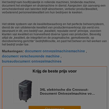
Het bedrijf nam hoofdzakelijk in rollende machines, bindende machine,
document het eindigen en drukmachine in dienst. Aangezien zijn aanvang een
verscheidenheid van talenten blijft absorberen, verbeter productkwaliteit,
verbeterend personeelskwaliteit om hun bedrijven te kweken.
Het strikte systeem van de kwaliteitswaarborg en het perfecte beheersysteem,
dienst de van uitstekende kwaliteit van productennaverkoop zijn eerst ons
steunpunt in dit, ons bedrijf van „kwaliteit, reputatie eerst“ principe, voorzien
klanten van kwaliteit en hoeveelheid diverse types van producten. Bevestig
altijd de „kwaliteit, de integriteit en de pragmatische, gemotiveerde, op
dienstverlening gerichte“ bedrijfsfilosofie, en past het beheer en het werken van
het bedrijf onder toe.
document ontvezelmachinemachine
Markeringen:
,
document verscheurende machine
,
bureaudocument ontvezelmachines
Krijg de beste prijs voor
34L elektrische die Crosscut-
Document Ontvezelmachine voor
het Document van 3.0x40 wordt
gesneden mm