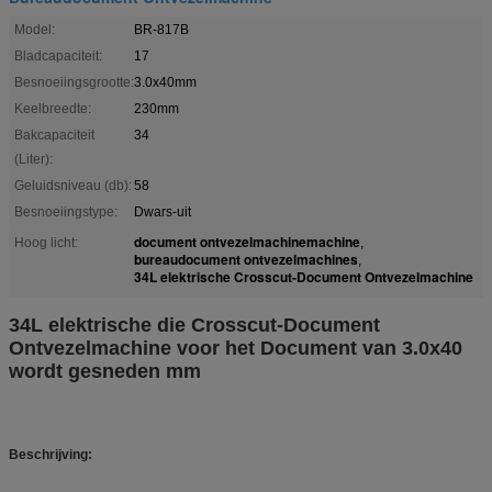
Model:
BR-817B
Bladcapaciteit:
17
Besnoeiingsgrootte:
3.0x40mm
Keelbreedte:
230mm
Bakcapaciteit
34
(Liter):
Geluidsniveau (db):
58
Besnoeiingstype:
Dwars-uit
document ontvezelmachinemachine
Hoog licht:
,
bureaudocument ontvezelmachines
,
34L elektrische Crosscut-Document Ontvezelmachine
34L elektrische die Crosscut-Document
Ontvezelmachine voor het Document van 3.0x40
wordt gesneden mm
Beschrijving: