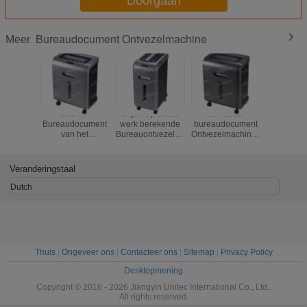
Doorgaan
Bureaudocument Ontvezelmachine
Meer
26L het
Grijze Op zwaar
BR-815B
34L elekt
Bureaudocument
werk berekende
bureaudocument
die Cros
van het
Bureauontvezelmachine,
Ontvezelmachine58db
Docum
bakvolume
Document
Geluidsniveau 15
Ontvezel
Elektrische
Verscheurende
Gediplomeerd
voor 
Ontvezelmachine
Machine met
Blad Ce
Documen
Veranderingstaal
230mm
LEIDEN Licht
3.0x40 
Keelbreedte
gesned
Dutch
Thuis
|
Ongeveer ons
|
Contacteer ons
|
Sitemap
|
Privacy Policy
Desktopmening
Copyright © 2016 - 2026 Jiangyin Unitec International Co., Ltd..
All rights reserved.