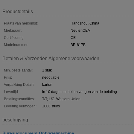
Productdetails
Plaats van herkomst:
Hangzhou, China
Merknaam:
Neuter;OEM
Certificering:
CE
Modelnummer:
BR-817B
Betalen & Verzenden Algemene voorwaarden
Min. bestelaantal:
1 stuk
Prijs:
negotiable
Verpakking Details:
karton
Levertijd:
in 10 dagen na het ontvangen van de betaling
Betalingscondities:
T/T; L/C; Western Union
Levering vermogen:
1000 stuks
beschrijving
Bureaudocument Ontvezelmachine