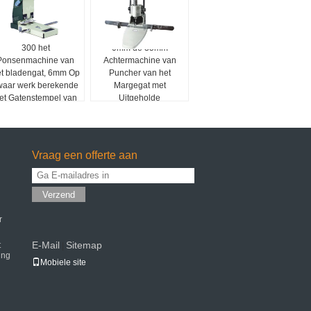
300 het
0mm de 35mm
Ponsenmachine van
Achtermachine van
t bladengat, 6mm Op
Puncher van het
waar werk berekende
Margegat met
et Gatenstempel van
Uitgeholde
Boorbeetjes
Ponsenbeetjes
Vraag een offerte aan
Verzend
r
E-Mail
Sitemap
t
|
ing
Mobiele site