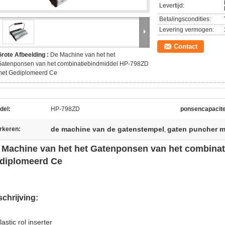
Levertijd:
Betalingscondities:
Levering vermogen:
Contact
rote Afbeelding :
De Machine van het het
Gatenponsen van het combinatiebindmiddel HP-798ZD
met Gediplomeerd Ce
del:
HP-798ZD
ponsencapacite
de machine van de gatenstempel
gaten puncher 
rkeren:
,
 Machine van het het Gatenponsen van het combina
diplomeerd Ce
chrijving:
lastic rol inserter