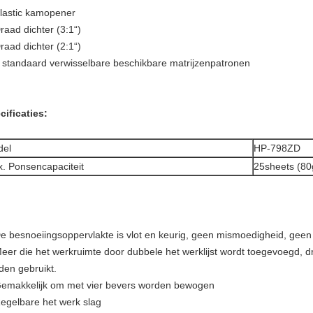
Plastic kamopener
raad dichter (3:1“)
raad dichter (2:1“)
8 standaard verwisselbare beschikbare matrijzenpatronen
cificaties:
del
HP-798ZD
. Ponsencapaciteit
25sheets (80
De besnoeiingsoppervlakte is vlot en keurig, geen mismoedigheid, gee
eer die het werkruimte door dubbele het werklijst wordt toegevoegd, dri
den gebruikt.
Gemakkelijk om met vier bevers worden bewogen
Regelbare het werk slag