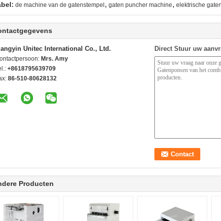
,
,
abel:
de machine van de gatenstempel
gaten puncher machine
elektrische gate
ontactgegevens
iangyin Unitec International Co., Ltd.
Direct Stuur uw aanv
ontactpersoon:
Mrs. Amy
l.:
+8618795639709
ax:
86-510-80628132
ndere Producten