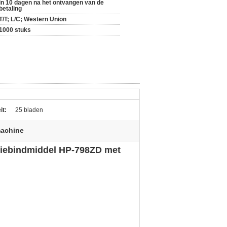
in 10 dagen na het ontvangen van de
betaling
T/T; L/C; Western Union
1000 stuks
it:
25 bladen
machine
tiebindmiddel HP-798ZD met