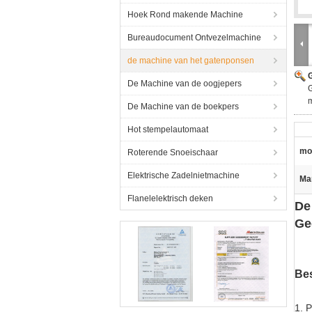
Hoek Rond makende Machine
Bureaudocument Ontvezelmachine
de machine van het gatenponsen
G
De Machine van de oogjepers
De Machine van de boekpers
Hot stempelautomaat
mo
Roterende Snoeischaar
Elektrische Zadelnietmachine
Ma
Flanelelektrisch deken
De
Ge
Bes
1. P