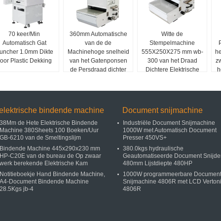
70 keer/Min
360mm Automatische
Witte de
Automatisch Gat
van de de
Stempelmachine
uncher 1.0mm Dikte
Machinehoge snelheid
555X250X275 mm wb-
he
oor Plastic Dekking
van het Gatenponsen
300 van het Draad
z
de Persdraad dichter
Dichtere Elektrische
h
Gat
elektrische bindende machine
Document snijmachine
38Mm de Hete Elektrische Bindende
Industriële Document Snijmachine
Machine 380Sheets 100 Boeken/Uur
1000W met Automatisch Document
GB-6210 van de Smeltingslijm
Presser 450VS+
Bindende Machine 445x290x230 mm
380.0kgs hydraulische
HP-C20E van de bureau de Op zwaar
Geautomatiseerde Document Snijde
werk berekende Elektrische Kam
480mm Lijstdiepte 480HP
Notitieboekje Hand Bindende Machine,
1000W programmeerbare Documen
A4-Document Bindende Machine
Snijmachine 4806R met LCD Verton
28.5Kgs jb-4
4806R