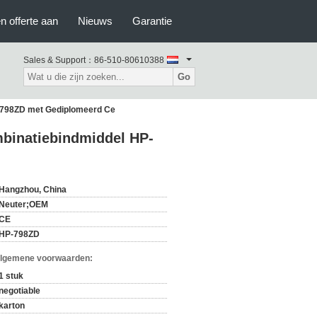
n offerte aan
Nieuws
Garantie
Sales & Support：
86-510-80610388
Go
P-798ZD met Gediplomeerd Ce
mbinatiebindmiddel HP-
Hangzhou, China
Neuter;OEM
CE
HP-798ZD
Algemene voorwaarden:
1 stuk
negotiable
karton