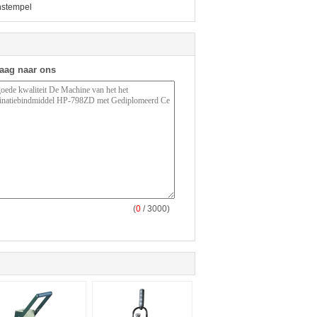
nstempel
raag naar ons
(
0
/ 3000)