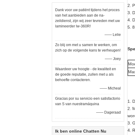
2. 
Dank voor uw patiënt tijdens het proces
3. D
van het aanbieden aan de na-
4. D
zeildienst, zijn wij zeer tevreden met uw
lamineerder lw-360R!
5. 
—— Lelie
Zo blij om met u samen te werken, om
Spe
zich op de volgende kans te verheugen!
—— Joey
Mo
Waardeer uw hoogte - de kwaliteit en
Max
de goede reputatie, zullen met u als
behoefte contacteren.
—— Micheal
Gracias por su servicio een satisfactorio
1. 
van S van nuestramáquina
2. M
—— Dageraad
wor
3. 
4. 
Ik ben online Chatten Nu