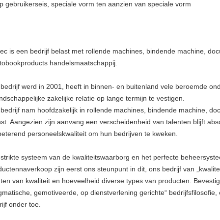
op gebruikerseis, speciale vorm ten aanzien van speciale vorm
tec is een bedrijf belast met rollende machines, bindende machine, d
tobookproducts handelsmaatschappij.
 bedrijf werd in 2001, heeft in binnen- en buitenland vele beroemde 
ndschappelijke zakelijke relatie op lange termijn te vestigen.
 bedrijf nam hoofdzakelijk in rollende machines, bindende machine, d
nst. Aangezien zijn aanvang een verscheidenheid van talenten blijft abso
beterend personeelskwaliteit om hun bedrijven te kweken.
 strikte systeem van de kwaliteitswaarborg en het perfecte beheersyste
uctennaverkoop zijn eerst ons steunpunt in dit, ons bedrijf van „kwalitei
ten van kwaliteit en hoeveelheid diverse types van producten. Bevestig al
gmatische, gemotiveerde, op dienstverlening gerichte“ bedrijfsfilosofie
ijf onder toe.