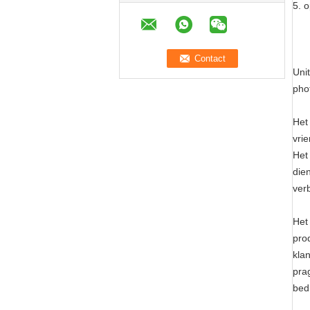
5. 
Uni
pho
Het
vrie
Het
die
ver
Het
prod
klan
pra
bedr