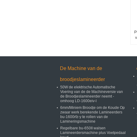
P
v
De Machine van de
broodjeslamineerder
50W de elektrische Automatische
Voering van de de Machineversie van
de Broodjeslamineerder neemt -
omhoog LD-1600eiv-l
6mm/Miniem Broodje om de Koude Op
zwaar werk berekende Lamineerders
bu-1600rfz-y te rollen van de
Lamineringsmachine
Regelbare bu-650II walsen
Lamineerdersmachine plus Voetpedaal