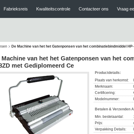
Fabrieksreis
Kwaliteitscontrole
Contacteer ons
Vraag ee
nsen
De Machine van het het Gatenponsen van het combinatiebindmiddel H
 Machine van het het Gatenponsen van het co
8ZD met Gediplomeerd Ce
Productdetails:
Plaats van herkomst:
Merknaam:
Certificering:
Modelnummer:
Betalen & Verzenden 
Min. bestelaantal:
Prijs:
Verpakking Details: