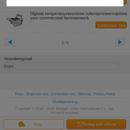
Contacteer ons
Digitale temperatuurscontrole rollenlamineermachine
voor commercieel lamineerwerk
Contacteer ons
2 / 5
Veranderingstaal
Dutch
Thuis
|
Ongeveer ons
|
Contacteer ons
|
Sitemap
|
Privacy Policy
Desktopmening
Copyright © 2016 - 2026 Jiangyin Unitec International Co., Ltd..
All rights reserved.
Chat
Vraag een offerte