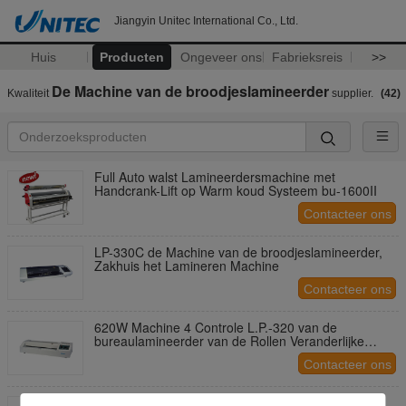
Jiangyin Unitec International Co., Ltd.
Huis
Producten
Ongeveer ons
Fabrieksreis
>>
De Machine van de broodjeslamineerder
Kwaliteit
supplier.
(42)
Full Auto walst Lamineerdersmachine met
Handcrank-Lift op Warm koud Systeem bu-1600II
Contacteer ons
LP-330C de Machine van de broodjeslamineerder,
Zakhuis het Lamineren Machine
Contacteer ons
620W Machine 4 Controle L.P.-320 van de
bureaulamineerder van de Rollen Veranderlijke
Temperatuur
Contacteer ons
De hete Machine van de Broodjeslamineerder, de